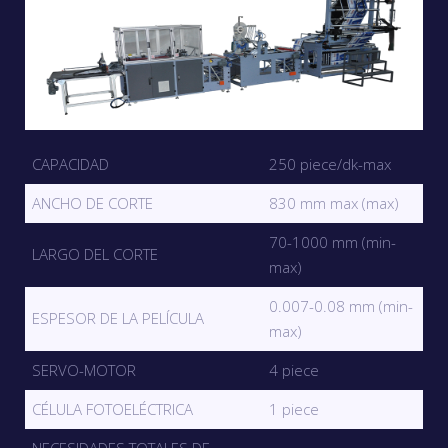
CAPACIDAD
250 piece/dk-max
ANCHO DE CORTE
830 mm max (max)
70-1000 mm (min-
LARGO DEL CORTE
max)
0.007-0.08 mm (min-
ESPESOR DE LA PELÍCULA
max)
SERVO-MOTOR
4 piece
CÉLULA FOTOELÉCTRICA
1 piece