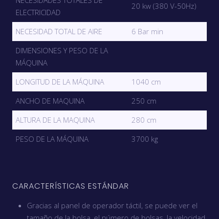
NECESIDADES TOTALES DE
20 kw (380 V-50Hz)
ELECTRICIDAD
NECESIDAD TOTAL DE AIRE
6 Bar min
DIMENSIONES Y PESO DE LA
MÁQUINA
LONGITUD DE LA MÁQUINA
1040 cm
ANCHO DE MAQUINA
250 cm
ALTURA DE LA MAQUINA
280 cm
PESO DE LA MÁQUINA
3700 kg
CARACTERÍSTICAS ESTÁNDAR
Gracias al panel de operador táctil, se puede ver el
tamaño de la bolsa, el número de bolsas, la velocidad