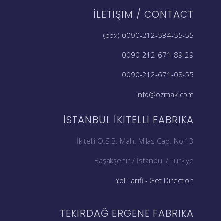
İLETIŞIM / CONTACT
0090-212-534-55-55 (pbx)
0090-212-671-89-29
0090-212-671-08-55
info@ozmak.com
İSTANBUL İKITELLI FABRIKA
İkitelli O.S.B. Mah. Milas Cad. No:13
Başakşehir / İstanbul / Türkiye
Yol Tarifi - Get Direction
TEKIRDAĞ ERGENE FABRIKA